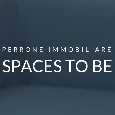
P
E
R
R
O
N
E
I
M
M
O
B
I
L
I
A
R
E
S
P
A
C
E
S
T
O
B
E