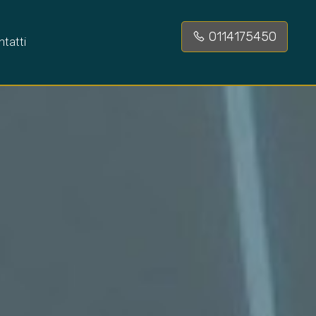
0114175450
tatti