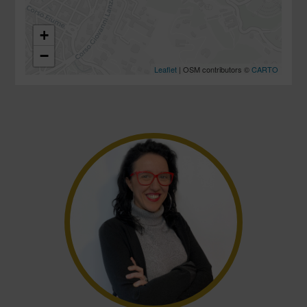
+
−
Leaflet
| OSM contributors ©
CARTO