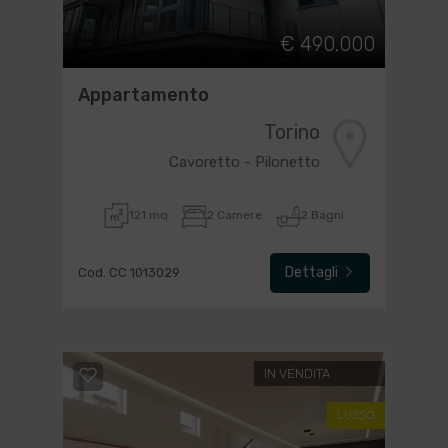
€ 490.000
Appartamento
Torino
Cavoretto - Pilonetto
121 mq
2 Camere
2 Bagni
Dettagli
Cod. CC 1013029
IN VENDITA
LUSSO