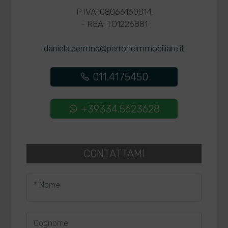
P.IVA: 08066160014
- REA: TO1226881
daniela.perrone@perroneimmobiliare.it
011.4175450
+39334.5623628
CONTATTAMI
* Nome
Cognome