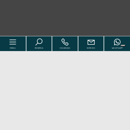
MENU
RICERCA
CHIAMACI
SCRIVICI
WHATSAPP
Codice
Home
Contratto
I Nostri Immobili
[+]
Qualsiasi
Vendita
Affitto
Chi siamo
[+]
Comune
Valutazioni
[+]