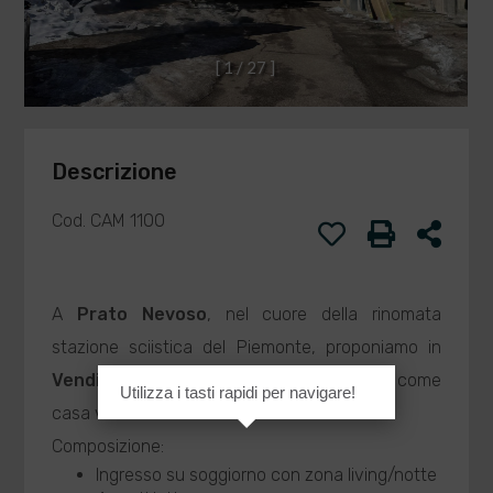
[
1
/
2
7
]
Descrizione
Cod. CAM 1100
A
Prato Nevoso
, nel cuore della rinomata
stazione sciistica del Piemonte, proponiamo in
Vendita
monolocale arredato
, ideale come
Utilizza i tasti rapidi per navigare!
casa vacanze o investimento da reddito.
Composizione:
Ingresso su soggiorno con zona living/notte