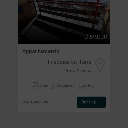
€ 59.000
Appartamento
Frabosa Sottana
Prato Nevoso
29 mq
1 Camere
1 Bagni
Dettagli
Cod. CAM 1099