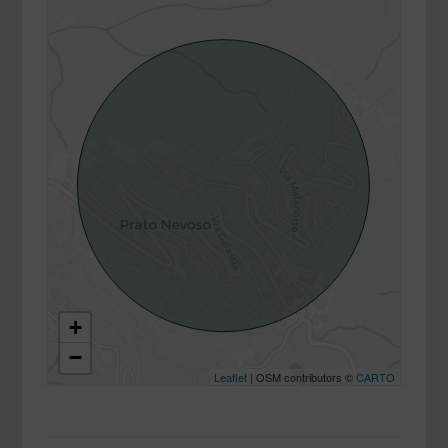
+
−
Leaflet
| OSM contributors ©
CARTO