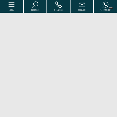
MENU
RICERCA
CHIAMACI
SCRIVICI
WHATSAPP
Codice
Home
Contratto
I Nostri Immobili
[+]
Qualsiasi
Vendita
Affitto
Chi siamo
[+]
Comune
Valutazioni
[+]
Contatti
Zona