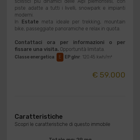
sciistici più dinamici delle Alpi piemontesi, con
piste adatte a tutti i livelli, snowpark e impianti
moderni.
In
Estate
meta ideale per trekking, mountain
bike, passeggiate panoramiche e relax in quota.
Contattaci ora per informazioni o per
fissare una visita.
Opportunità limitata.
Classe energetica
:
E
EP glnr
: 120.45 kwh/m²
€ 59.000
Caratteristiche
Scopri le caratteristiche di questo immobile
Totale mq: 29 mq