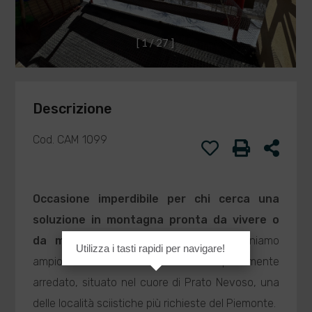
[
1
/
2
7
]
Descrizione
Cod. CAM 1099
Occasione imperdibile per chi cerca una
soluzione in montagna pronta da vivere o
da mettere subito a reddito.
Proponiamo
Utilizza i tasti rapidi per navigare!
ampio e luminoso monolocale completamente
arredato, situato nel cuore di Prato Nevoso, una
delle località sciistiche più richieste del Piemonte.