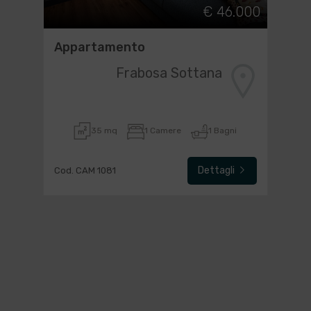
€ 46.000
Appartamento
Frabosa Sottana
35 mq
1 Camere
1 Bagni
Dettagli
Cod. CAM 1081