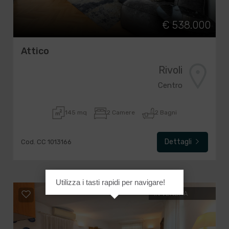
€ 538.000
Attico
Rivoli
Centro
145 mq
2 Camere
2 Bagni
Dettagli
Cod. CC 1013166
Utilizza i tasti rapidi per navigare!
IN VENDITA