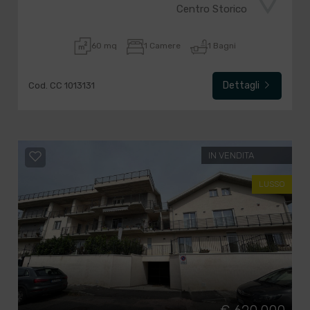
Centro Storico
60 mq
1 Camere
1 Bagni
Dettagli
Cod. CC 1013131
IN VENDITA
LUSSO