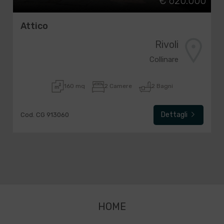
€ 620.000
Attico
Rivoli
Collinare
160 mq
2 Camere
2 Bagni
Dettagli
Cod. CG 913060
HOME