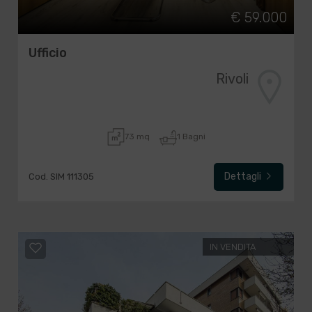
€ 59.000
Ufficio
Rivoli
73 mq
1 Bagni
Dettagli
Cod. SIM 111305
IN VENDITA