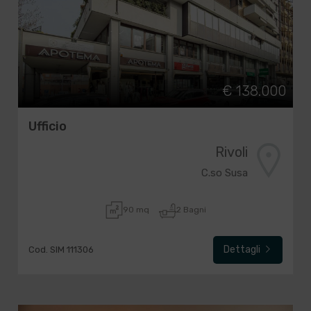
€ 138.000
Ufficio
Rivoli
C.so Susa
90 mq
2 Bagni
Dettagli
Cod. SIM 111306