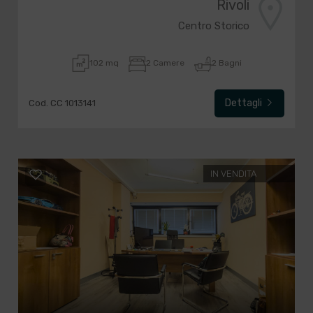
Rivoli
Centro Storico
102 mq
2 Camere
2 Bagni
Dettagli
Cod. CC 1013141
IN VENDITA