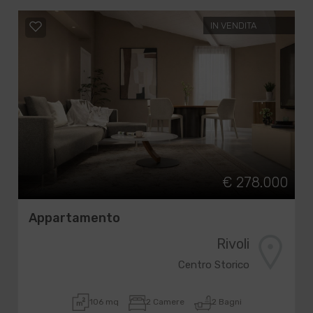
IN VENDITA
€ 278.000
Appartamento
Rivoli
Centro Storico
106 mq
2 Camere
2 Bagni