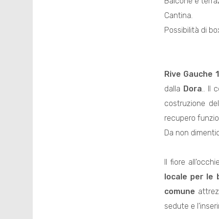
Balcone e terra
Cantina.
Possibilità di b
Rive Gauche 
dalla
Dora
.. I
costruzione de
recupero funzion
Da non dimenti
Il fiore all'occ
locale per le 
comune
attrez
sedute e l'inser