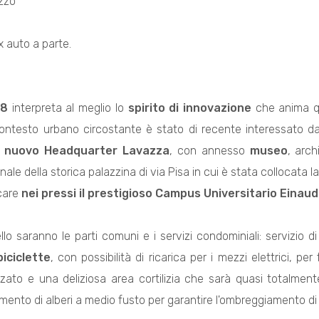
zzo
ox auto a parte.
18
interpreta al meglio lo
spirito di innovazione
che anima qu
l contesto urbano circostante è stato di recente interessato da
l
nuovo Headquarter Lavazza
, con annesso
museo
, arch
ale della storica palazzina di via Pisa in cui è stata collocata la
care
nei pressi il prestigioso Campus Universitario Einaudi
hiello saranno le parti comuni e i servizi condominiali: servizio di
biciclette
, con possibilità di ricarica per i mezzi elettrici, per
zato e una deliziosa area cortilizia che sarà quasi totalmen
imento di alberi a medio fusto per garantire l'ombreggiamento di