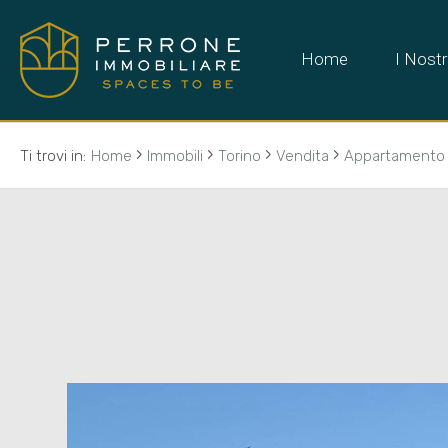
Home
I Nostr
›
›
›
›
Ti trovi in:
Home
Immobili
Torino
Vendita
Appartamento