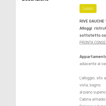
Lusso
RIVE GAUCHE 
Alloggi ristr
sottotetto co
PRONTA CONS
Appartament
adiacente al ce
L'alloggio, sit
vista, bagno;
al piano superi
Cabina armadio