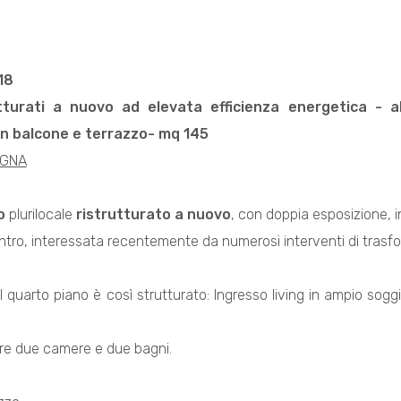
18
utturati a nuovo ad elevata efficienza energetica
- a
n balcone e terrazzo- mq 145
EGNA
o
plurilocale
ristrutturato a nuovo
, con doppia esposizione, i
ntro, interessata recentemente da numerosi interventi di trasf
o al quarto piano è così strutturato: Ingresso living in ampio s
ore due camere e due bagni.