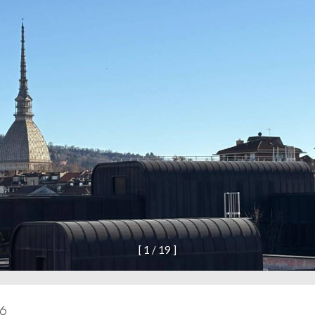
[
1
/
1
9
]
06