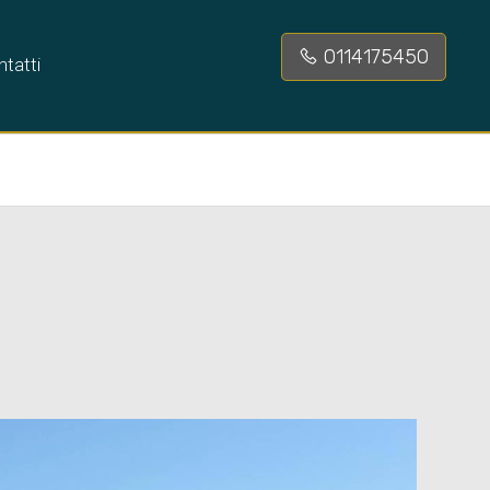
0114175450
tatti