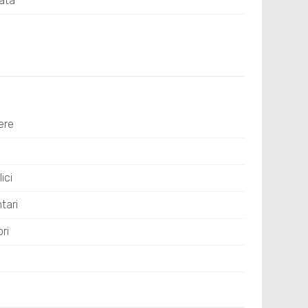
ata
ere
ici
tari
ri