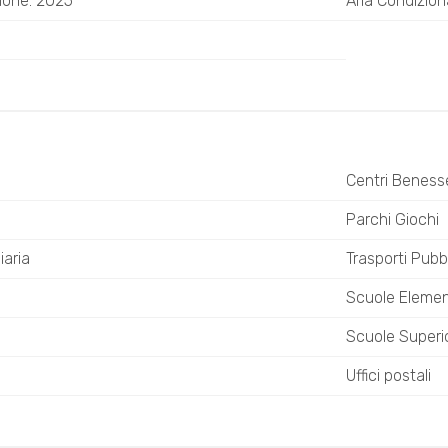
ione: 2025
Aria Condizion
Centri Beness
Parchi Giochi
iaria
Trasporti Pubbl
Scuole Elemen
Scuole Superio
Uffici postali