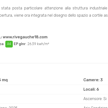
stata posta particolare attenzione alla struttura industrial
opertura, viene ora integrata nel disegno dello spazio a cortile 
su
www.rivegauche18.com
ca
:
A4
EP glnr
: 26.39 kwh/m²
5 mq
Camere: 3
Locali: 6
Ascensore: Si