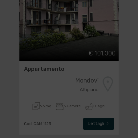
€ 101.000
Appartamento
Mondovì
Altipiano
96 mq
3 Camere
1 Bagni
Dettagli
Cod. CAM 1123