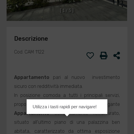
[
1
/
5
]
Descrizione
Cod. CAM 1122
Appartamento
pari al nuovo  investimento
sicuro con redditività immediata.
In posizione comoda a tutti i principali servizi,
proponiamo in
Vendita
elegante
Utilizza i tasti rapidi per navigare!
Appartamento
completamente ristrutturato,
situato all'ultimo piano di una palazzina ben
abitata, caratterizzato da ottima esposizione