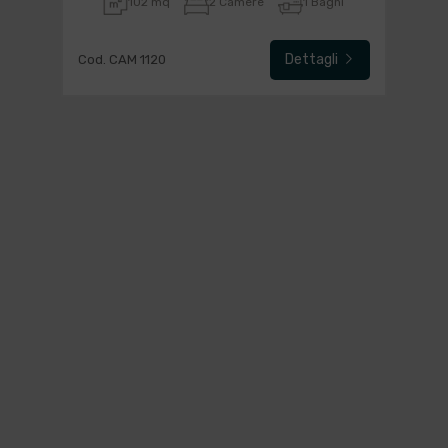
102 mq
2 Camere
1 Bagni
Dettagli
Cod. CAM 1120