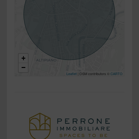
+
−
Leaflet
| OSM contributors ©
CARTO