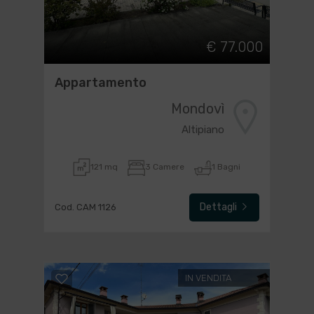
€ 77.000
Appartamento
Mondovì
Altipiano
121 mq
3 Camere
1 Bagni
Dettagli
Cod. CAM 1126
IN VENDITA