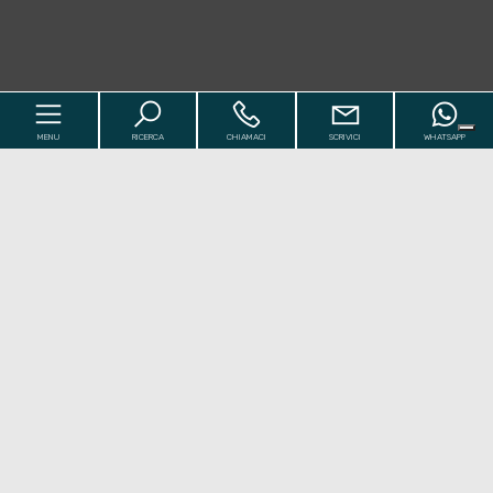
MENU
RICERCA
CHIAMACI
SCRIVICI
WHATSAPP
Codice
Home
Contratto
I Nostri Immobili
[+]
Qualsiasi
Vendita
Affitto
Chi siamo
[+]
Comune
Valutazioni
[+]
Contatti