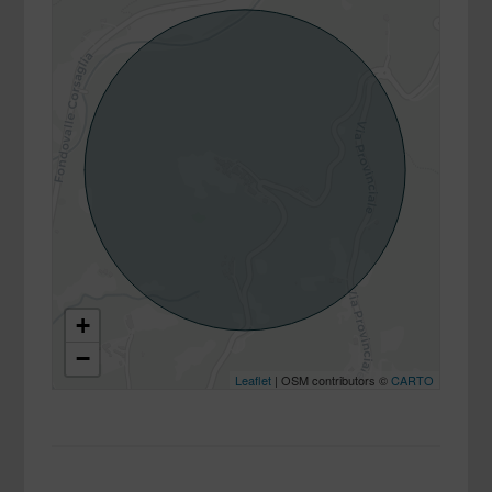
+
−
Leaflet
| OSM contributors ©
CARTO