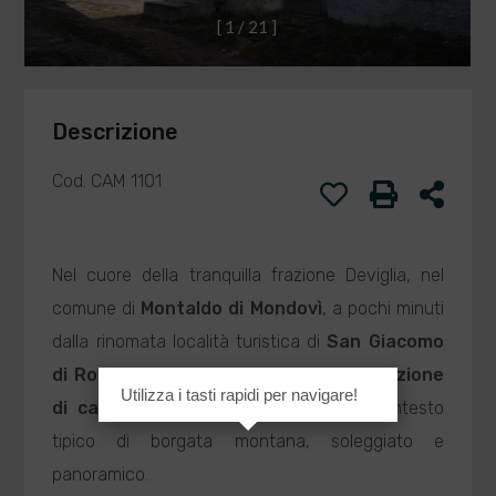
[
1
/
2
1
]
Descrizione
Cod. CAM 1101
Nel cuore della tranquilla frazione Deviglia, nel
comune di
Montaldo di Mondovì
, a pochi minuti
dalla rinomata località turistica di
San Giacomo
di Roburent
, proponiamo in
Vendita
Porzione
Utilizza i tasti rapidi per navigare!
di casa
libera su tre lati, inserita in contesto
tipico di borgata montana, soleggiato e
panoramico.