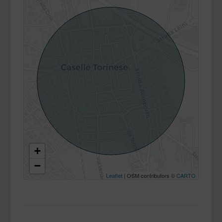
+
−
Leaflet
| OSM contributors ©
CARTO