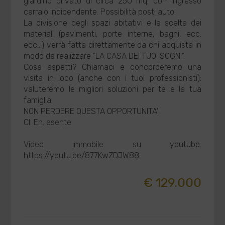
giardino privato di circa 250 mq. con ingresso
carraio indipendente. Possibilità posti auto.
La divisione degli spazi abitativi e la scelta dei
materiali (pavimenti, porte interne, bagni, ecc.
ecc...) verrà fatta direttamente da chi acquista in
modo da realizzare "LA CASA DEI TUOI SOGNI".
Cosa aspetti? Chiamaci e concorderemo una
visita in loco (anche con i tuoi professionisti):
valuteremo le migliori soluzioni per te e la tua
famiglia.
NON PERDERE QUESTA OPPORTUNITA'.
Cl. En. esente
Video immobile su youtube:
https://youtu.be/877KwZDJW88
€ 129.000