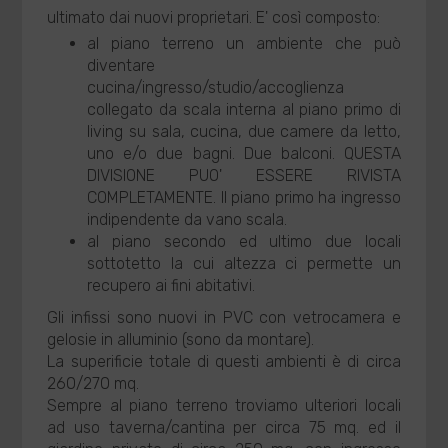
ultimato dai nuovi proprietari. E' così composto:
al piano terreno un ambiente che può
diventare
cucina/ingresso/studio/accoglienza
collegato da scala interna al piano primo di
living su sala, cucina, due camere da letto,
uno e/o due bagni. Due balconi. QUESTA
DIVISIONE PUO' ESSERE RIVISTA
COMPLETAMENTE. Il piano primo ha ingresso
indipendente da vano scala.
al piano secondo ed ultimo due locali
sottotetto la cui altezza ci permette un
recupero ai fini abitativi.
Gli infissi sono nuovi in PVC con vetrocamera e
gelosie in alluminio (sono da montare).
La superificie totale di questi ambienti è di circa
260/270 mq.
Sempre al piano terreno troviamo ulteriori locali
ad uso taverna/cantina per circa 75 mq. ed il