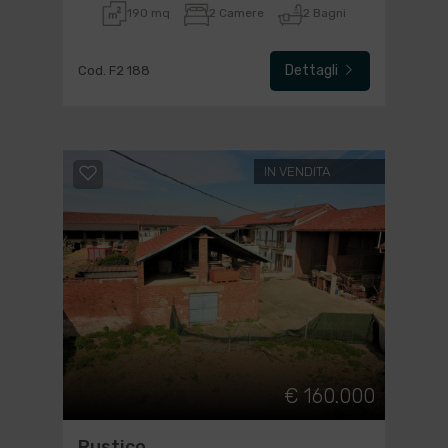
190 mq
2 Camere
2 Bagni
Dettagli
Cod. F2 188
IN VENDITA
€ 160.000
Rustico