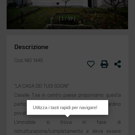
[
1
/
3
9
]
Descrizione
Cod. NIG 1445
"LA CASA DEI TUOI SOGNI"
Caselle T.se in centro paese proponiamo questa
particolare soluzione abitativa con giardino
Utilizza i tasti rapidi per navigare!
privato.
L'immobile si trova in fase di
ristrutturazione/completamento e deve essere