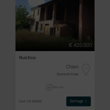
€ 420.000
Rustico
Chieri
Semicentrale
500 mq
Dettagli
Cod. CG 42805