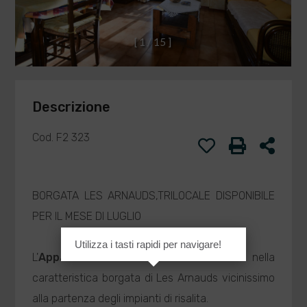
[
1
/
1
5
]
Descrizione
Cod. F2 323
BORGATA LES ARNAUDS,TRILOCALE DISPONIBILE
PER IL MESE DI LUGLIO
Utilizza i tasti rapidi per navigare!
L'
Appartamento
in questione si trova nella
caratteristica borgata di Les Arnauds vicinissimo
alla partenza degli impianti di risalita.