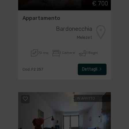
€ 700
Appartamento
Bardonecchia
Melezet
70 mq
1 Camere
1 Bagni
Dettagli
Cod. F2 257
IN AFFITTO