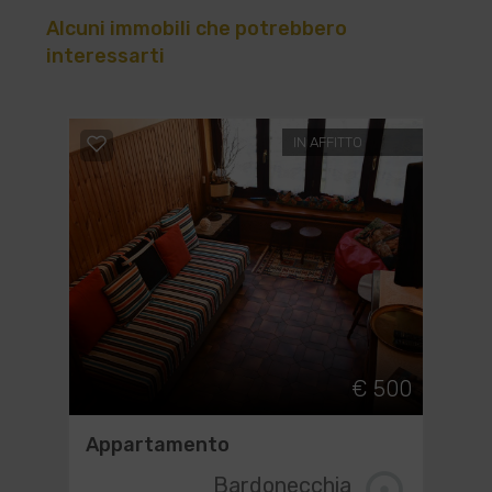
Alcuni immobili che potrebbero
interessarti
IN AFFITTO
€ 500
Appartamento
Bardonecchia