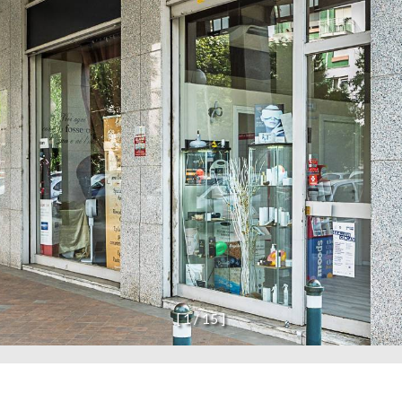
[
1
/
1
5
]