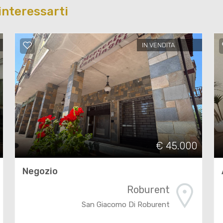
interessarti
IN VENDITA
€ 45.000
Negozio
Roburent
San Giacomo Di Roburent