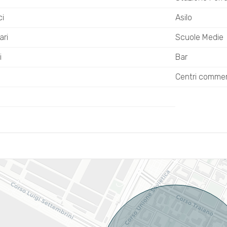
ci
Asilo
ari
Scuole Medie
i
Bar
Centri commerc