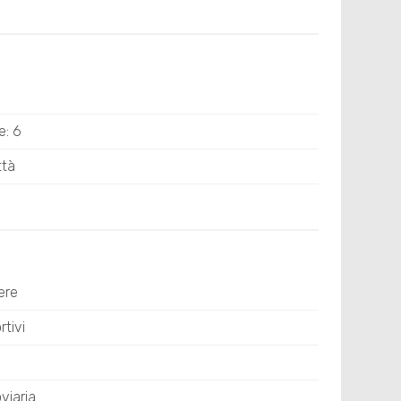
e: 6
ttà
ere
tivi
viaria