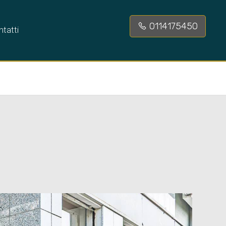
0114175450
tatti