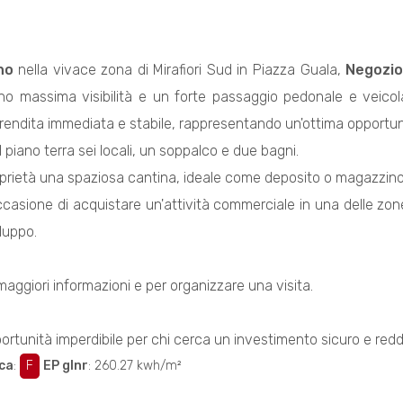
no
nella vivace zona di Mirafiori Sud in Piazza Guala,
Negozi
no massima visibilità e un forte passaggio pedonale e veicol
rendita immediata e stabile, rappresentando un'ottima opportuni
piano terra sei locali, un soppalco e due bagni.
prietà una spaziosa cantina, ideale come deposito o magazzino
ccasione di acquistare un'attività commerciale in una delle zo
iluppo.
aggiori informazioni e per organizzare una visita.
rtunità imperdibile per chi cerca un investimento sicuro e reddi
ca
:
F
EP glnr
: 260.27 kwh/m²