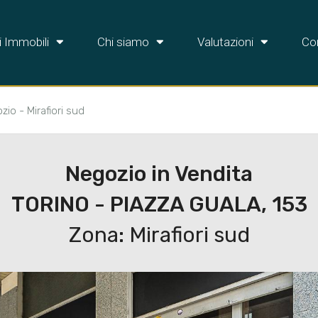
i Immobili
Chi siamo
Valutazioni
Con
zio - Mirafiori sud
Negozio in Vendita
TORINO - PIAZZA GUALA, 153
Zona: Mirafiori sud