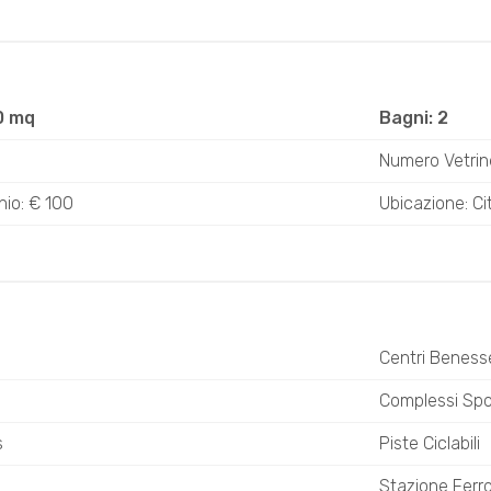
0 mq
Bagni: 2
Numero Vetrin
io: € 100
Ubicazione: Ci
Centri Beness
o
Complessi Spor
s
Piste Ciclabili
Stazione Ferro