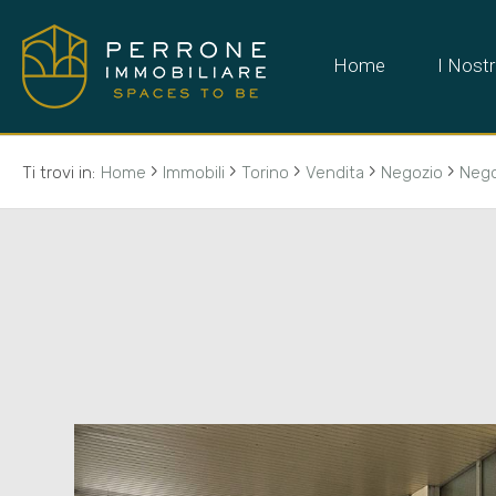
Home
I Nostr
›
›
›
›
›
Ti trovi in:
Home
Immobili
Torino
Vendita
Negozio
Nego