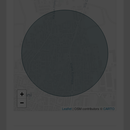
+
−
Leaflet
| OSM contributors ©
CARTO