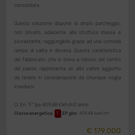
consolidata.
Questa soluzione dispone di ampio parcheggio,
non privato, adiacente alla struttura stessa e
sovrastante, raggiungibile grazie ad una comoda
rampa di salita e discesa. Questa caratteristica
del fabbricato, che si trova a ridosso del centro
del paese, rappresenta un alto valore aggiunto
da tenere in considerazione da chiunque voglia
insediarsi.
Cl. En. "F" Ipe 409,48 KWh/m2 anno
Classe energetica
:
F
EP glnr
: 409.48 kwh/m²
€ 179.000