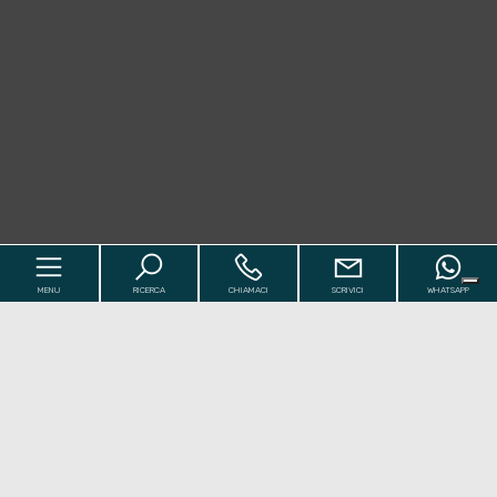
MENU
RICERCA
CHIAMACI
SCRIVICI
WHATSAPP
Codice
Home
Contratto
I Nostri Immobili
[+]