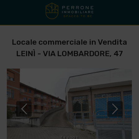
Locale commerciale in Vendita
LEINÌ - VIA LOMBARDORE, 47
[
1
/
2
8
]