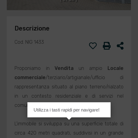
Descrizione
Cod. NIG 1433
Proponiamo in
Vendita
un ampio
Locale
commerciale
/terziario/artigianale/ufficio di
rappresentanza situato al piano terreno/rialzato
in un contesto residenziale e di servizi nel
comune di
Leinì
.
Utilizza i tasti rapidi per navigare!
L'immobile si sviluppa su una superficie totale di
circa 420 metri quadrati, suddivisi in un grande