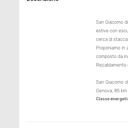
San Giacomo d
estive con escur
cerca di staccare
Proponiamo in z
composto da ing
Riscaldamento c
San Giacomo d
Genova, 85 km da
Classe energeti