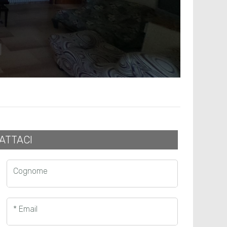
ATTACI
Cognome
* Email