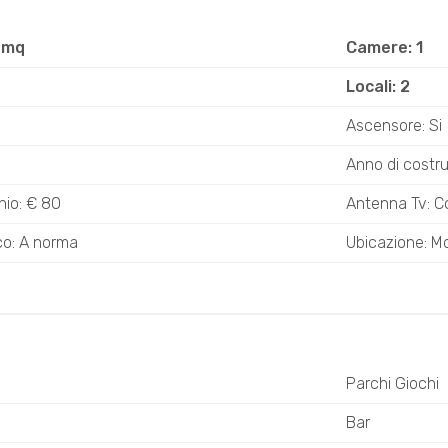
 mq
Camere: 1
Locali: 2
Ascensore: Si
Anno di costru
io: € 80
Antenna Tv: C
ico: A norma
Ubicazione: M
o
Parchi Giochi
Bar