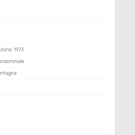
zione: 1973
ondominiale
ontagna