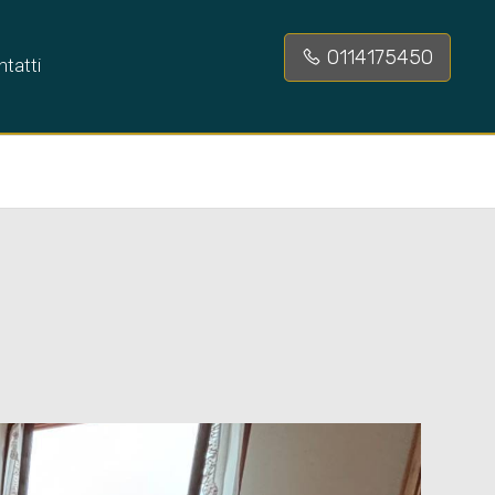
0114175450
tatti