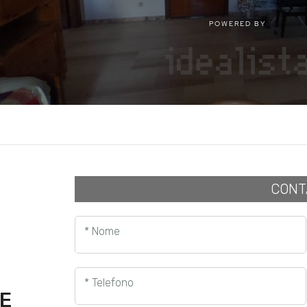
CONT
* Nome
* Telefono
E