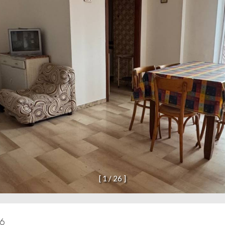
[
1
/
2
6
]
06