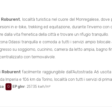
i
Roburent
, località turistica nel cuore del Monregalese, dove 
sioni in e-bike, trekking ed equitazione, durante l'inverno con 
 dalla vita frenetica della città e trovare un rifugio tranquillo.
ona Odassi tranquilla e comoda a tutti i servizi ampio bilocal
resso su soggiorno, cucinino, camera da letto ampia, bagno fi
entralizzato con termovalvole.
i
Roburent
facilmente raggiungibile dall'Autostrada A6 uscita
 Imperia e 106 km da Torino, località con tutti i servizi di prima
ca
:
G
EP glnr
: 257.35 kwh/m²