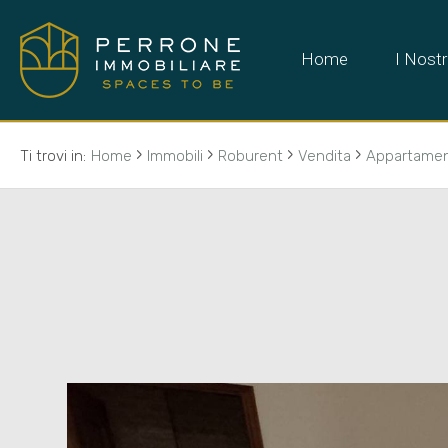
Home
I Nostr
›
›
›
›
Ti trovi in:
Home
Immobili
Roburent
Vendita
Appartame