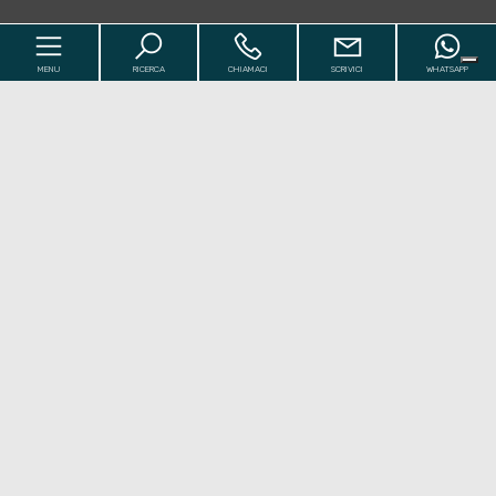
MENU
RICERCA
CHIAMACI
SCRIVICI
WHATSAPP
Codice
Home
Contratto
I Nostri Immobili
[+]
Qualsiasi
Vendita
Affitto
Chi siamo
[+]
Comune
Valutazioni
[+]
Contatti
Zona