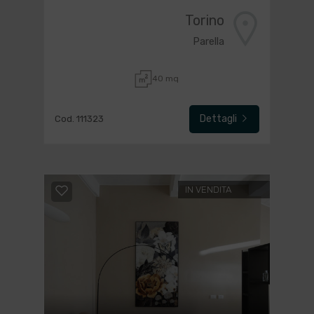
Torino
Parella
40 mq
Dettagli
Cod. 111323
IN VENDITA