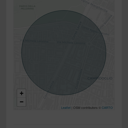
+
−
Leaflet
| OSM contributors ©
CARTO