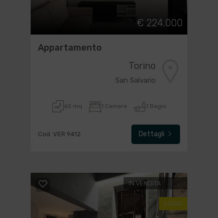
€ 224.000
Appartamento
Torino
San Salvario
65 mq
1 Camere
1 Bagni
Dettagli
Cod. VER 9412
IN VENDITA
LUSSO