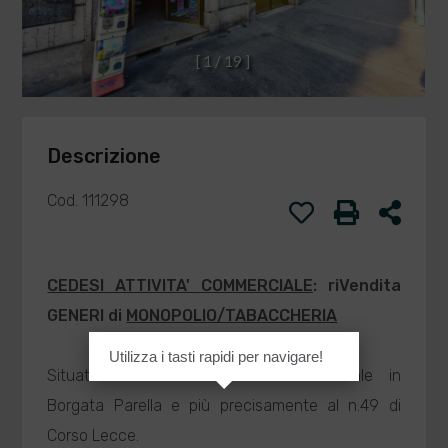
[
1
/
1
9
]
Descrizione
Cod. 111298
CEDESI ATTIVITA' COMMERCIALE
: ri
Vendita
GENERI di
MONOPOLIO/TABACCHERIA
Utilizza i tasti rapidi per navigare!
Situata in zona altamente commerciale in
Borgata Parella e più precisamente al n.49 di
Corso Lecce.