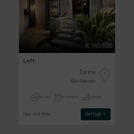
€ 145.500
Loft
Torino
San Salvario
45 mq
1 Camere
1 Bagni
Dettagli
Cod. VER 9396