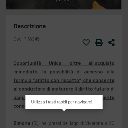
Descrizione
Cod. P 16345
Opportunità Unica: oltre all'acquisto
immediato, la possibilità di accesso alla
formula "affitto con riscatto", che consente
al conduttore di maturare il diritto futuro di
acquisto a condizioni previamente
Utilizza i tasti rapidi per navigare!
concordate.
Zimone
(BI), nei pressi del lago di Viverone a 20