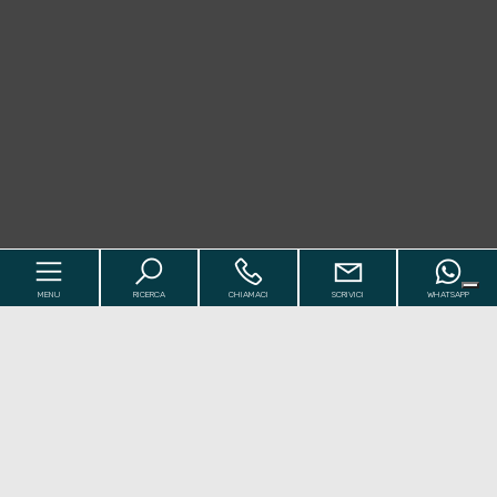
MENU
RICERCA
CHIAMACI
SCRIVICI
WHATSAPP
Codice
Home
Contratto
I Nostri Immobili
[+]