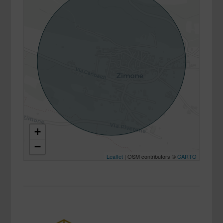
+
−
Leaflet
| OSM contributors ©
CARTO