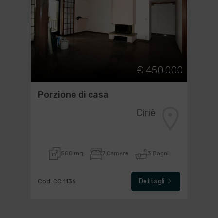
€ 450.000
Porzione di casa
Ciriè
500 mq
7 Camere
3 Bagni
Dettagli
Cod. CC 1136