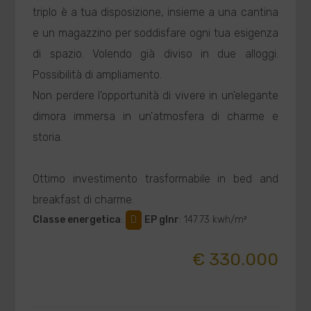
triplo è a tua disposizione, insieme a una cantina
e un magazzino per soddisfare ogni tua esigenza
di spazio. Volendo già diviso in due alloggi.
Possibilità di ampliamento.
Non perdere l'opportunità di vivere in un'elegante
dimora immersa in un'atmosfera di charme e
storia.
Ottimo investimento trasformabile in bed and
breakfast di charme.
Classe energetica
:
D
EP glnr
: 147.73 kwh/m²
€ 330.000