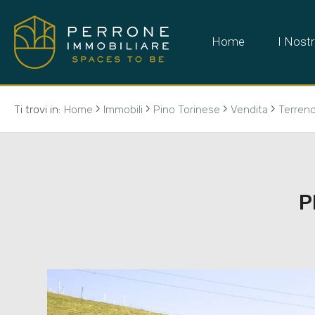
Home
I Nostr
›
›
›
›
Ti trovi in:
Home
Immobili
Pino Torinese
Vendita
Terreno
P