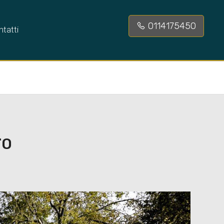
0114175450
tatti
TO