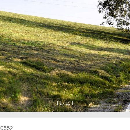
[
1
/
1
5
]
00552