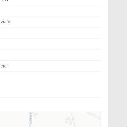
viaria
iali