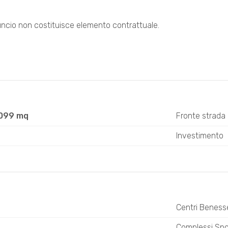
uncio non costituisce elemento contrattuale.
.099 mq
Fronte strada
Investimento
Centri Beness
o
Complessi Spor