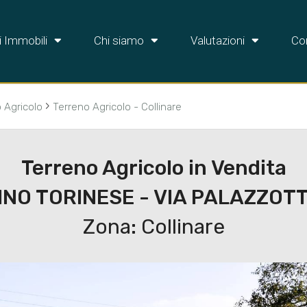
i Immobili
Chi siamo
Valutazioni
Con
›
 Agricolo
Terreno Agricolo - Collinare
Terreno Agricolo in Vendita
INO TORINESE - VIA PALAZZOT
Zona: Collinare