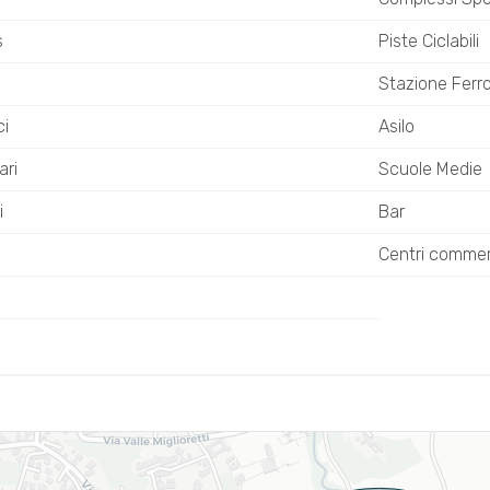
s
Piste Ciclabili
Stazione Ferro
ci
Asilo
ari
Scuole Medie
i
Bar
Centri commerc