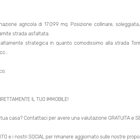
nazione agricola di 17.099 mq. Posizione collinare, soleggia
mite strada asfaltata.
altamente strategica in quanto comodissimo alla strada Torino 
c...
co.
IRETTAMENTE IL TUO IMMOBILE!
a tua casa? Contattaci per avere una valutazione GRATUITA e 
 SITO e i nostri SOCIAL per rimanere aggiornato sulle nostre prop