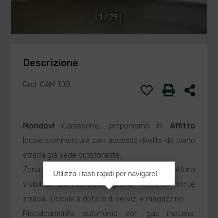
[
1
/
2
5
]
Descrizione
Cod. CAM 108
Mondovì
Carassone, proponiamo in
Affitto
locale commerciale con accesso diretto da piano
strada già sede di ristorante.
Zona centrale di facile accesso con ottima
Utilizza i tasti rapidi per navigare!
visibilità commerciale, grandi vetrine fronte
strada, il locale è dotato di servizi e magazzino.
Riscaldamento autonomo con gas metano.