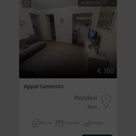
IN AFFITTO
€ 350
Appartamento
Mondovì
Breo
58 mq
1 Camere
1 Bagni