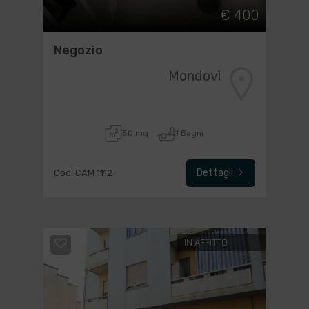
€ 400
Negozio
Mondovì
50 mq
1 Bagni
Dettagli
Cod. CAM 1112
IN AFFITTO