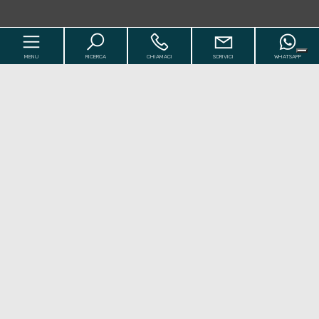
MENU
RICERCA
CHIAMACI
SCRIVICI
WHATSAPP
Codice
Home
Contratto
I Nostri Immobili
[+]
Qualsiasi
Vendita
Affitto
Chi siamo
[+]
Comune
Valutazioni
[+]
Contatti